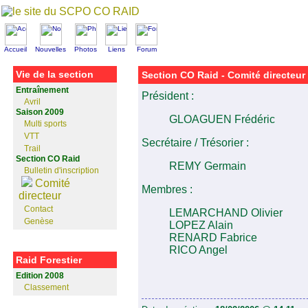
Accueil
Nouvelles
Photos
Liens
Forum
Vie de la section
Section CO Raid - Comité directeur
Entraînement
Président :
Avril
Saison 2009
GLOAGUEN Frédéric
Multi sports
VTT
Secrétaire / Trésorier :
Trail
Section CO Raid
REMY Germain
Bulletin d'inscription
Comité
Membres :
directeur
Contact
LEMARCHAND Olivier
Genèse
LOPEZ Alain
RENARD Fabrice
RICO Angel
Raid Forestier
Edition 2008
Classement