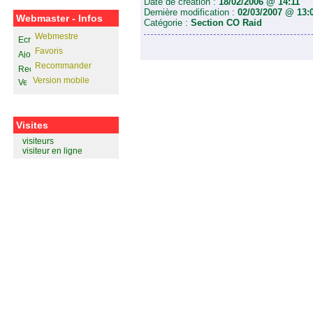
Date de création :
18/02/2006 @ 14:11
Dernière modification :
02/03/2007 @ 13:
Webmaster - Infos
Catégorie :
Section CO Raid
Webmestre
Favoris
Recommander
Version mobile
Visites
visiteurs
visiteur en ligne