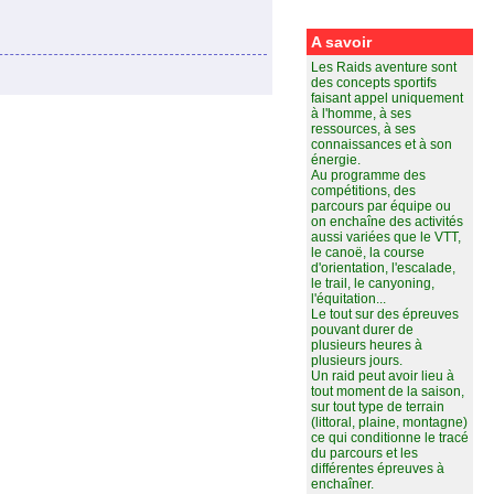
A savoir
Les Raids aventure sont
des concepts sportifs
faisant appel uniquement
à l'homme, à ses
ressources, à ses
connaissances et à son
énergie.
Au programme des
compétitions, des
parcours par équipe ou
on enchaîne des activités
aussi variées que le VTT,
le canoë, la course
d'orientation, l'escalade,
le trail, le canyoning,
l'équitation...
Le tout sur des épreuves
pouvant durer de
plusieurs heures à
plusieurs jours.
Un raid peut avoir lieu à
tout moment de la saison,
sur tout type de terrain
(littoral, plaine, montagne)
ce qui conditionne le tracé
du parcours et les
différentes épreuves à
enchaîner.